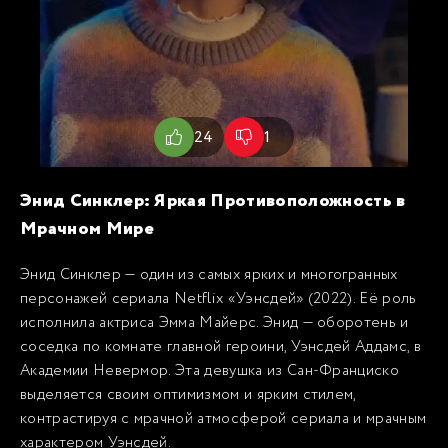
24
1
Энид Синклер: Яркая Противоположность в
Мрачном Мире
Энид Синклер — один из самых ярких и многогранных
персонажей сериала Netflix «Уэнсдей» (2022). Её роль
исполнила актриса Эмма Майерс. Энид — оборотень и
соседка по комнате главной героини, Уэнсдей Аддамс, в
Академии Невермор. Эта девушка из Сан-Франциско
выделяется своим оптимизмом и ярким стилем,
контрастируя с мрачной атмосферой сериала и мрачным
характером Уэнсдей.